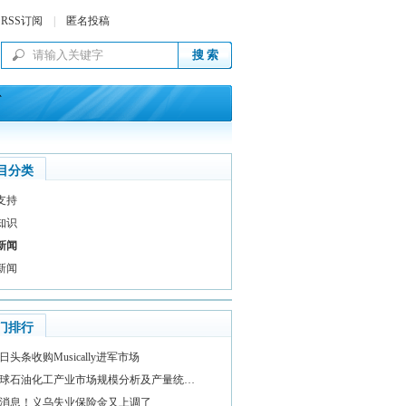
RSS订阅
|
匿名投稿
息
目分类
支持
知识
新闻
新闻
门排行
日头条收购Musically进军市场
球石油化工产业市场规模分析及产量统…
消息！义乌失业保险金又上调了