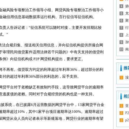
扬
融风险专项整治工作领导小组、网贷风险专项整治工作领导小
龙
接入金融信用信息基础数据库运行机构、百行征信等征信机构。
聚
责人告诉记者：“征信系统可以随时对接，主要开发排期比较
行
试。”
上
加
依法合规归集、报送相关信用信息，并向征信机构提供所撮合网
南
于审理民间借贷案件适用法律若干问题的》中有关支持的借贷利
例》向征信机构或 P2P 网贷机构提出，要求更正。
推
不再有。借贷双方约定的利率超过年利率36%，超过部分的利
支付的超过年利率36%部分的利息的，应予支持。
没
贷平台对于老赖缺乏有效制约手段，这导致网贷平台的逾期率
意逃废债的老赖。同时对于合规经营的机构也是一种支持。
相
系统，在已披露6月运营数据的网贷平台中，13家网贷平台金
亚
逾期率超过10%，其中1家平台项目逾期率达100%。逾期率超过
P
资深网贷从业人员向记者表示等新规落地，网贷行业的逾期率有望
p