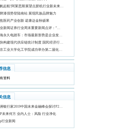
帆起航!阿莱思斯展望点胶机行业新未来…
牌漆强势登陆南站 展现民族品牌魅力
焦医药产业创新 诺康达金秋硕果
业新闻证券行业周末重要新闻点评：“…
海永久电踏车：市场最新形势是企业发…
快构建现代供应链统计制度 国民经济行…
京工业大学化工学院成功举办第二届化…
荐信息
有资料
关信息
洲银行家2019中国未来金融峰会探讨P2…
2P未来何方 业内人士：风险 行业净化
2p行业新闻