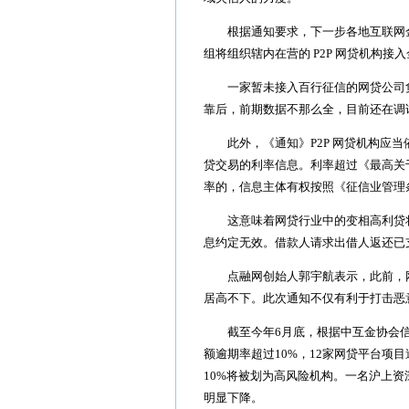
根据通知要求，下一步各地互联网金
组将组织辖内在营的 P2P 网贷机构
一家暂未接入百行征信的网贷公司负
靠后，前期数据不那么全，目前还在调
此外，《通知》P2P 网贷机构应当
贷交易的利率信息。利率超过《最高关
率的，信息主体有权按照《征信业管理条
这意味着网贷行业中的变相高利贷将
息约定无效。借款人请求出借人返还已
点融网创始人郭宇航表示，此前，网
居高不下。此次通知不仅有利于打击恶
截至今年6月底，根据中互金协会信披
额逾期率超过10%，12家网贷平台项目
10%将被划为高风险机构。一名沪上
明显下降。