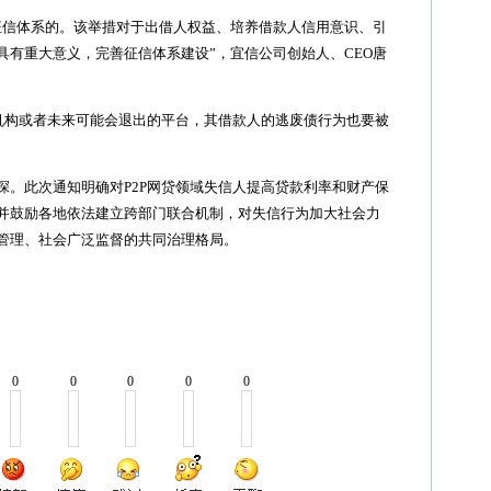
信体系的。该举措对于出借人权益、培养借款人信用意识、引
具有重大意义，完善征信体系建设”，宜信公司创始人、CEO唐
构或者未来可能会退出的平台，其借款人的逃废债行为也要被
此次通知明确对P2P网贷领域失信人提高贷款利率和财产保
并鼓励各地依法建立跨部门联合机制，对失信行为加大社会力
管理、社会广泛监督的共同治理格局。
0
0
0
0
0