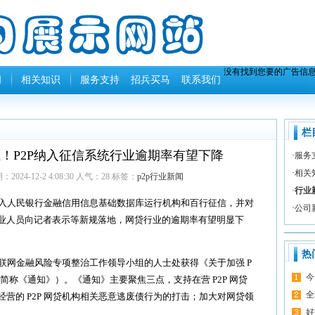
没有找到您要的广告信
闻
相关知识
服务支持
招兵买马
联系我们
栏
！P2P纳入征信系统行业逾期率有望下降
·
服务
·
相关
24-12-2 4:08:30 人气：
28
标签：
p2p行业新闻
·
行业
纳入人民银行金融信用信息基础数据库运行机构和百行征信，并对
·
公司
业人员向记者表示等新规落地，网贷行业的逾期率有望明显下
热
网金融风险专项整治工作领导小组的人士处获得《关于加强 P
今
简称《通知》）。《通知》主要聚焦三点，支持在营 P2P 网贷
全
营的 P2P 网贷机构相关恶意逃废债行为的打击；加大对网贷领
好